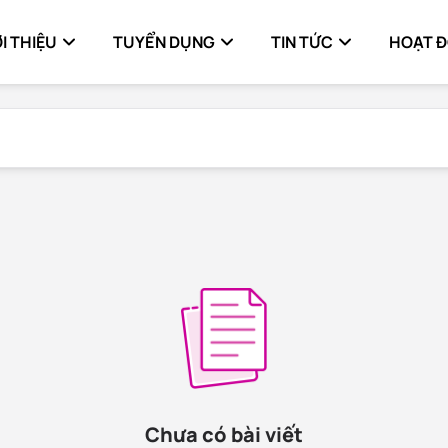
I THIỆU
TUYỂN DỤNG
TIN TỨC
HOẠT 
Chưa có bài viết