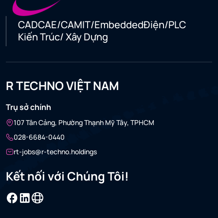
CAD
CAE/CAM
IT/Embedded
Điện/PLC
Kiến Trúc/ Xây Dựng
R TECHNO VIỆT NAM
Trụ sở chính
107 Tân Cảng, Phường Thạnh Mỹ Tây, TPHCM
028-6684-0440
rt-jobs@r-techno.holdings
Kết nối với Chúng Tôi!